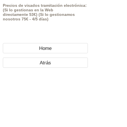
Precios de visados tramitación electrónica:
(Si lo gestionas en la Web
directamente 53€) (Si lo gestionamos
nosotros 75€ - 4/5 días)
Home
Atrás
Politica de Cookies
- Politica de Privacidad y Aviso Legal
©
2026 Premier Club Turismo Español